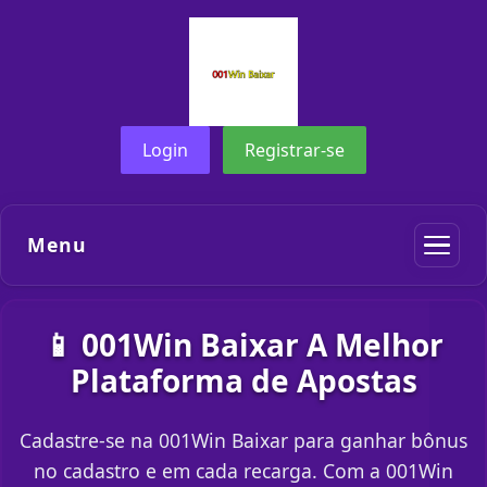
Login
Registrar-se
Menu
📱 001Win Baixar A Melhor
Plataforma de Apostas
Cadastre-se na 001Win Baixar para ganhar bônus
no cadastro e em cada recarga. Com a 001Win