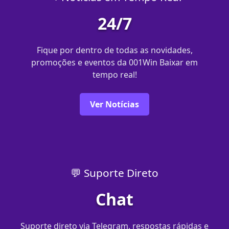
24/7
Fique por dentro de todas as novidades,
promoções e eventos da 001Win Baixar em
tempo real!
Ver Notícias
💬 Suporte Direto
Chat
Suporte direto via Telegram, respostas rápidas e