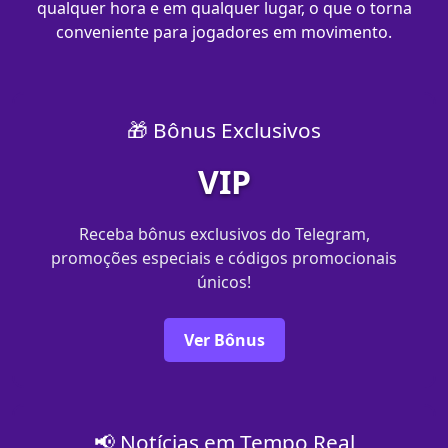
qualquer hora e em qualquer lugar, o que o torna
conveniente para jogadores em movimento.
🎁 Bônus Exclusivos
VIP
Receba bônus exclusivos do Telegram,
promoções especiais e códigos promocionais
únicos!
Ver Bônus
📢 Notícias em Tempo Real