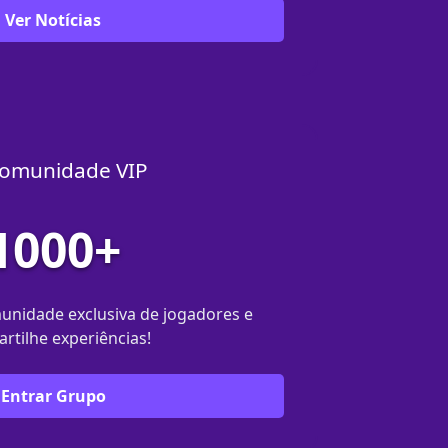
Ver Notícias
Comunidade VIP
1000+
unidade exclusiva de jogadores e
rtilhe experiências!
Entrar Grupo