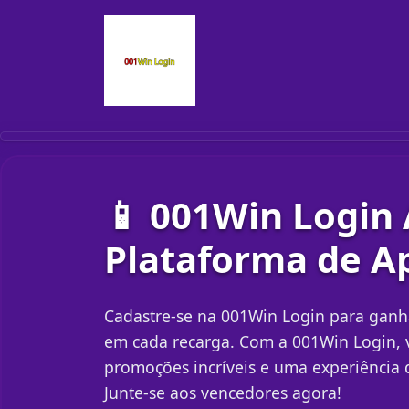
📱 001Win Login
Plataforma de A
Cadastre-se na 001Win Login para ganh
em cada recarga. Com a 001Win Login, 
promoções incríveis e uma experiência d
Junte-se aos vencedores agora!