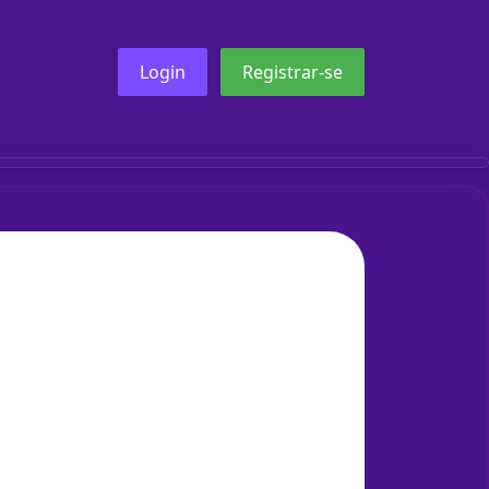
Login
Registrar-se