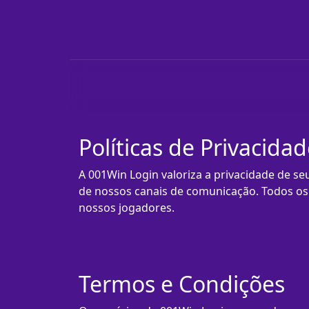
Políticas de Privacida
A 001Win Login valoriza a privacidade de s
de nossos canais de comunicação. Todos os 
nossos jogadores.
Termos e Condições