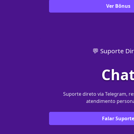
Ver Bônus
💬 Suporte Di
Cha
Suporte direto via Telegram, r
atendimento persona
Falar Suport