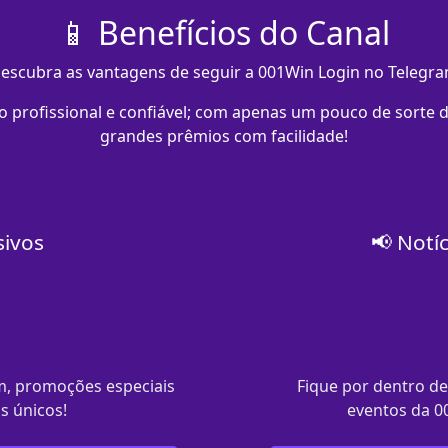
📱 Benefícios do Canal
escubra as vantagens de seguir a 001Win Login no Telegr
o profissional e confiável; com apenas um pouco de sorte 
grandes prêmios com facilidade!
sivos
📢 Notí
m, promoções especiais
Fique por dentro d
s únicos!
eventos da 0