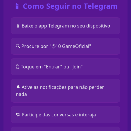
📱 Como Seguir no Telegram
📱 Baixe o app Telegram no seu dispositivo
🔍 Procure por "@10 GameOficial"
👆 Toque em "Entrar" ou "Join"
🔔 Ative as notificações para não perder
nada
💬 Participe das conversas e interaja