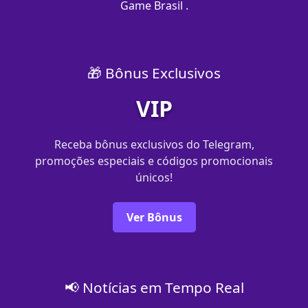
Game Brasil .
🎁 Bônus Exclusivos
VIP
Receba bônus exclusivos do Telegram,
promoções especiais e códigos promocionais
únicos!
Ver Bônus
📢 Notícias em Tempo Real