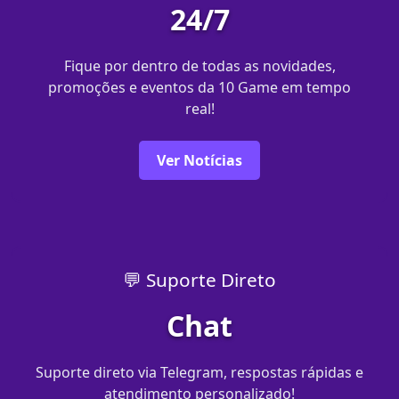
24/7
Fique por dentro de todas as novidades,
promoções e eventos da 10 Game em tempo
real!
Ver Notícias
💬 Suporte Direto
Chat
Suporte direto via Telegram, respostas rápidas e
atendimento personalizado!