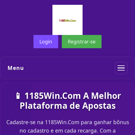
Login
Registrar-se
Menu
📱 1185Win.Com A Melhor
Plataforma de Apostas
Cadastre-se na 1185Win.Com para ganhar bônus
no cadastro e em cada recarga. Com a