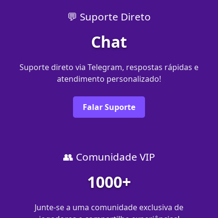
💬 Suporte Direto
Chat
Suporte direto via Telegram, respostas rápidas e
atendimento personalizado!
Falar Suporte
👥 Comunidade VIP
1000+
Junte-se a uma comunidade exclusiva de