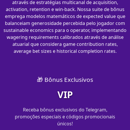
através de estratégias multicanal de acquisition,
activation, retention e win-back. Nossa suite de bônus
emprega modelos matemáticos de expected value que
balanceiam generosidade percebida pelo jogador com
sustainable economics para o operator, implementando
wagering requirements calibrados através de análise
atuarial que considera game contribution rates,
average bet sizes e historical completion rates.
🎁 Bônus Exclusivos
VIP
Receba bônus exclusivos do Telegram,
promoções especiais e códigos promocionais
únicos!