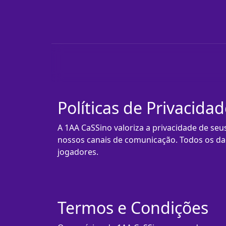
Políticas de Privacida
A 1AA CaSSino valoriza a privacidade de se
nossos canais de comunicação. Todos os dad
jogadores.
Termos e Condições