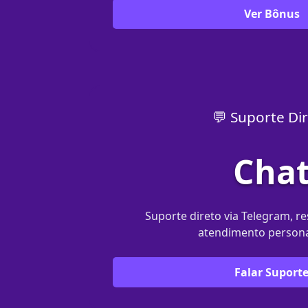
Ver Bônus
💬 Suporte Di
Cha
Suporte direto via Telegram, r
atendimento persona
Falar Suport