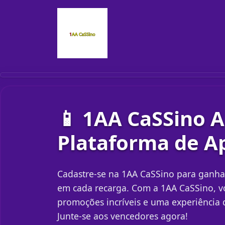
📱 1AA CaSSino 
Plataforma de A
Cadastre-se na 1AA CaSSino para ganha
em cada recarga. Com a 1AA CaSSino, v
promoções incríveis e uma experiência d
Junte-se aos vencedores agora!