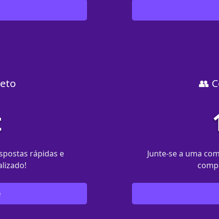
reto
👥 
t
espostas rápidas e
Junte-se a uma com
lizado!
compa
e