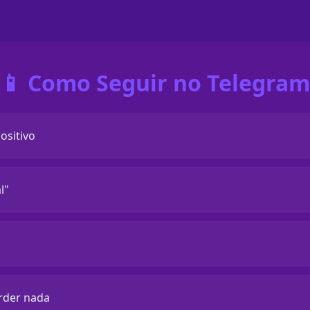
📱 Como Seguir no Telegram
ositivo
l"
erder nada