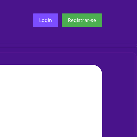
Login
Registrar-se