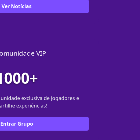
Ver Notícias
Comunidade VIP
1000+
unidade exclusiva de jogadores e
rtilhe experiências!
Entrar Grupo