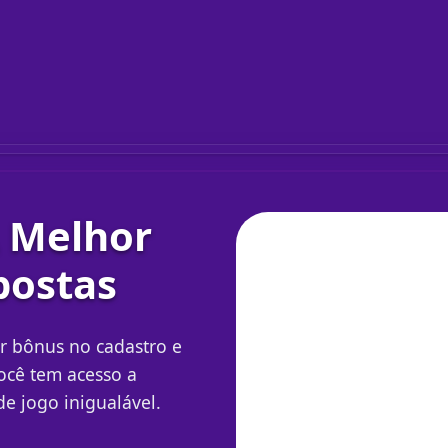
A Melhor
postas
r bônus no cadastro e
ocê tem acesso a
e jogo inigualável.