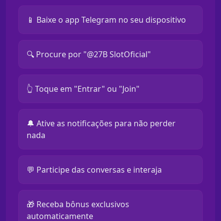
📱 Baixe o app Telegram no seu dispositivo
🔍 Procure por "@27B SlotOficial"
👆 Toque em "Entrar" ou "Join"
🔔 Ative as notificações para não perder
nada
💬 Participe das conversas e interaja
🎁 Receba bônus exclusivos
automaticamente