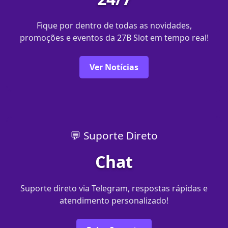
Fique por dentro de todas as novidades,
promoções e eventos da 27B Slot em tempo real!
Ver Notícias
💬 Suporte Direto
Chat
Suporte direto via Telegram, respostas rápidas e
atendimento personalizado!