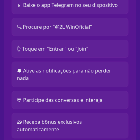
📱 Baixe o app Telegram no seu dispositivo
🔍 Procure por "@2L WinOficial"
👆 Toque em "Entrar" ou "Join"
🔔 Ative as notificações para não perder
nada
💬 Participe das conversas e interaja
🎁 Receba bônus exclusivos
automaticamente