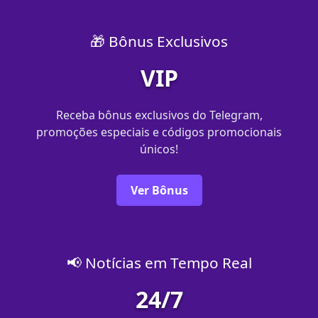
🎁 Bônus Exclusivos
VIP
Receba bônus exclusivos do Telegram,
promoções especiais e códigos promocionais
únicos!
Ver Bônus
📢 Notícias em Tempo Real
24/7