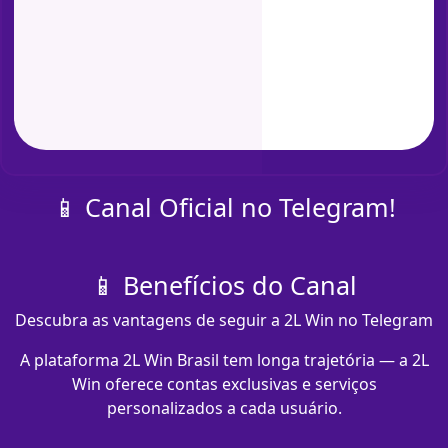
📱 Canal Oficial no Telegram!
📱 Benefícios do Canal
Descubra as vantagens de seguir a 2L Win no Telegram
A plataforma 2L Win Brasil tem longa trajetória — a 2L
Win oferece contas exclusivas e serviços
personalizados a cada usuário.