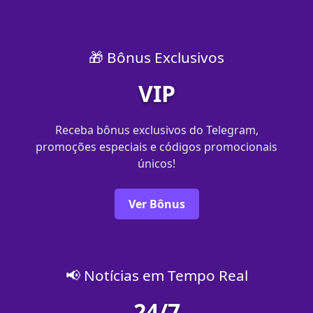
🎁 Bônus Exclusivos
VIP
Receba bônus exclusivos do Telegram,
promoções especiais e códigos promocionais
únicos!
Ver Bônus
📢 Notícias em Tempo Real
24/7