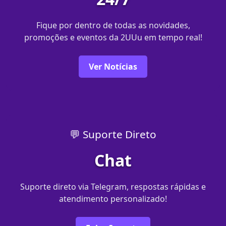
Fique por dentro de todas as novidades,
promoções e eventos da 2UUu em tempo real!
Ver Notícias
💬 Suporte Direto
Chat
Suporte direto via Telegram, respostas rápidas e
atendimento personalizado!