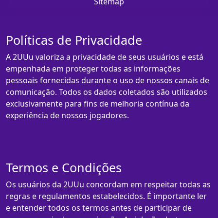
Sitemap
Políticas de Privacidade
A 2UUu valoriza a privacidade de seus usuários e está
empenhada em proteger todas as informações
pessoais fornecidas durante o uso de nossos canais de
comunicação. Todos os dados coletados são utilizados
exclusivamente para fins de melhoria contínua da
experiência de nossos jogadores.
Termos e Condições
Os usuários da 2UUu concordam em respeitar todas as
regras e regulamentos estabelecidos. É importante ler
e entender todos os termos antes de participar de