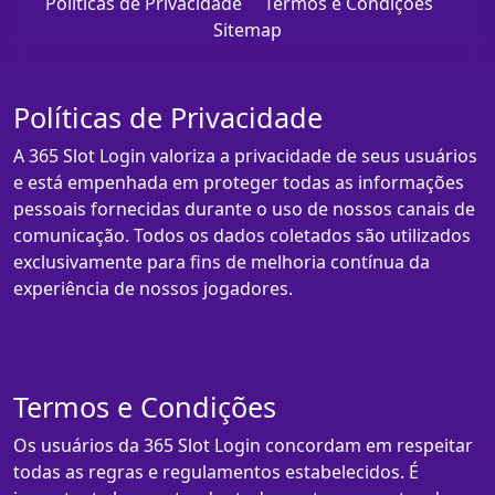
Políticas de Privacidade
Termos e Condições
Sitemap
Políticas de Privacidade
A 365 Slot Login valoriza a privacidade de seus usuários
e está empenhada em proteger todas as informações
pessoais fornecidas durante o uso de nossos canais de
comunicação. Todos os dados coletados são utilizados
exclusivamente para fins de melhoria contínua da
experiência de nossos jogadores.
Termos e Condições
Os usuários da 365 Slot Login concordam em respeitar
todas as regras e regulamentos estabelecidos. É