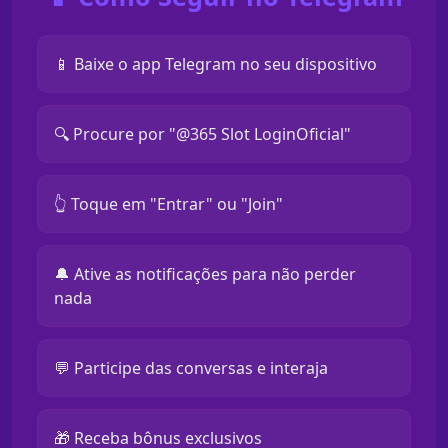
📱 Baixe o app Telegram no seu dispositivo
🔍 Procure por "@365 Slot LoginOficial"
👆 Toque em "Entrar" ou "Join"
🔔 Ative as notificações para não perder
nada
💬 Participe das conversas e interaja
🎁 Receba bônus exclusivos