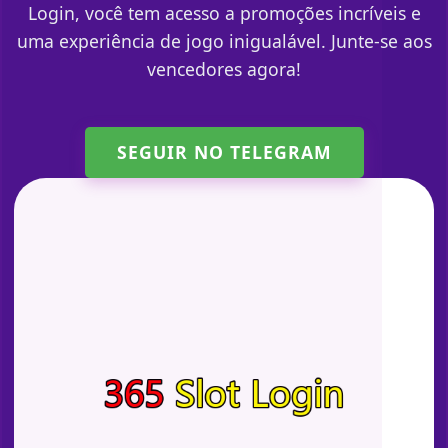
Login, você tem acesso a promoções incríveis e
uma experiência de jogo inigualável. Junte-se aos
vencedores agora!
SEGUIR NO TELEGRAM