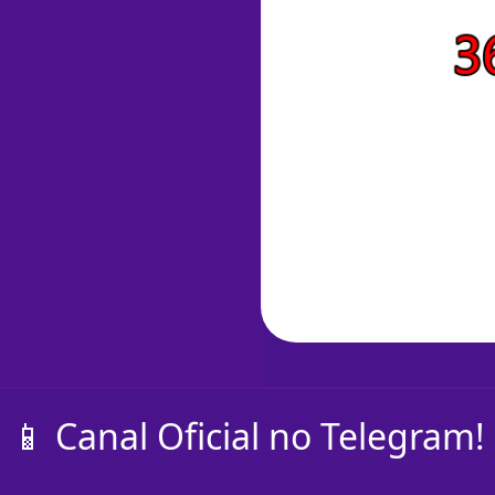
📱 Canal Oficial no Telegram!