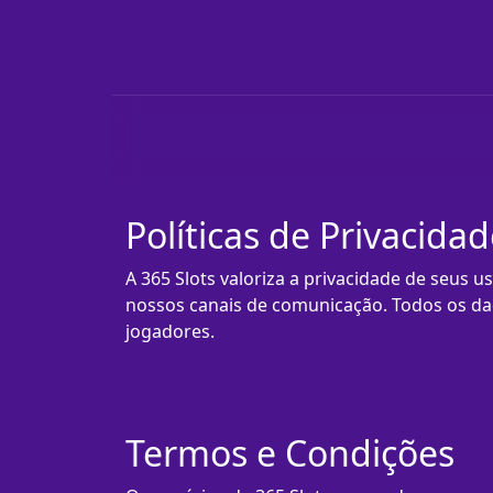
Políticas de Privacida
A 365 Slots valoriza a privacidade de seus
nossos canais de comunicação. Todos os dad
jogadores.
Termos e Condições