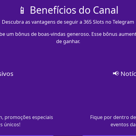
📱 Benefícios do Canal
Descubra as vantagens de seguir a 365 Slots no Telegram
cebe um bônus de boas-vindas generoso. Esse bônus aumenta
de ganhar.
sivos
📢 Notí
m, promoções especiais
Fique por dentro d
s únicos!
eventos da