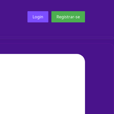
Login
Registrar-se