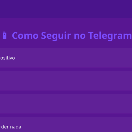
📱 Como Seguir no Telegram
ositivo
erder nada