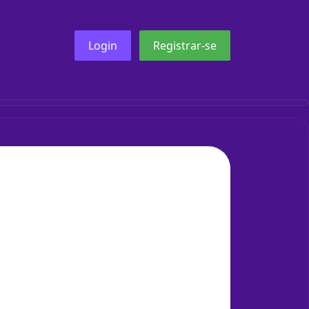
Login
Registrar-se