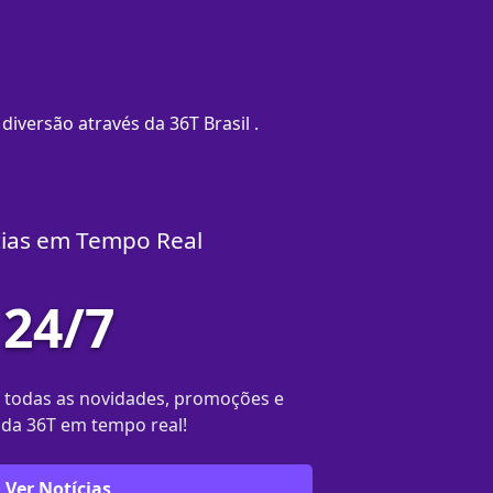
iversão através da 36T Brasil .
cias em Tempo Real
24/7
e todas as novidades, promoções e
 da 36T em tempo real!
Ver Notícias