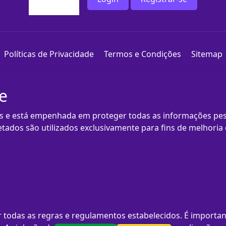
Políticas de Privacidade
Termos e Condições
Sitemap
de
ios e está empenhada em proteger todas as informações pe
tados são utilizados exclusivamente para fins de melhoria
todas as regras e regulamentos estabelecidos. É importan