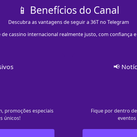
📱 Benefícios do Canal
Descubra as vantagens de seguir a 36T no Telegram
 de cassino internacional realmente justo, com confiança e d
sivos
📢 Notí
m, promoções especiais
Fique por dentro d
s únicos!
eventos