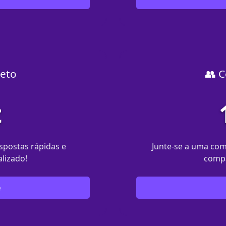
reto
👥 
t
espostas rápidas e
Junte-se a uma com
lizado!
compa
e