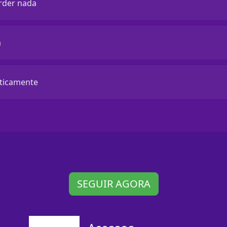
erder nada
a
aticamente
SEGUIR AGORA