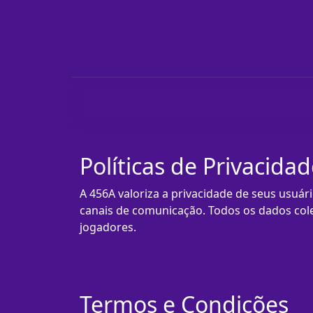
Políticas de Privacida
A 456A valoriza a privacidade de seus usuá
canais de comunicação. Todos os dados cole
jogadores.
Termos e Condições