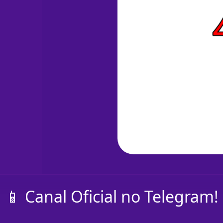
📱 Canal Oficial no Telegram!