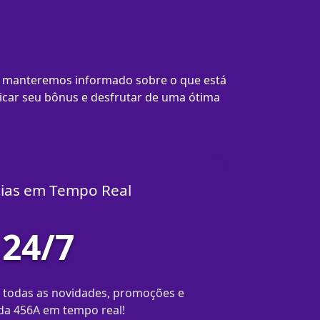
 o manteremos informado sobre o que está
icar seu bônus e desfrutar de uma ótima
cias em Tempo Real
24/7
e todas as novidades, promoções e
da 456A em tempo real!