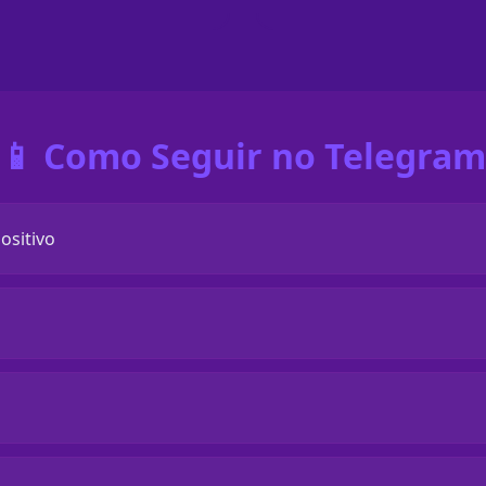
📱 Como Seguir no Telegram
ositivo