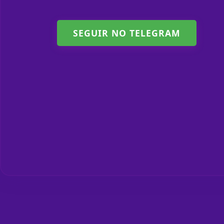
SEGUIR NO TELEGRAM