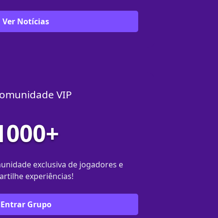
Ver Notícias
Comunidade VIP
1000+
unidade exclusiva de jogadores e
rtilhe experiências!
Entrar Grupo