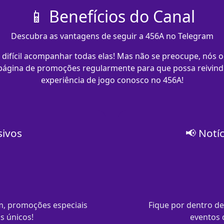
📱 Benefícios do Canal
Descubra as vantagens de seguir a 456A no Telegram
difícil acompanhar todas elas! Mas não se preocupe, nós
a página de promoções regularmente para que possa reivind
experiência de jogo conosco no 456A!
sivos
📢 Notí
m, promoções especiais
Fique por dentro d
s únicos!
eventos 