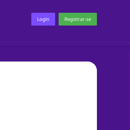
Login
Registrar-se