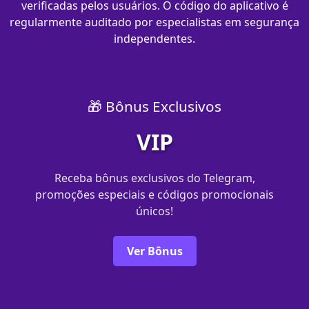
verificadas pelos usuários. O código do aplicativo é
regularmente auditado por especialistas em segurança
independentes.
🎁 Bônus Exclusivos
VIP
Receba bônus exclusivos do Telegram,
promoções especiais e códigos promocionais
únicos!
Ver Bônus