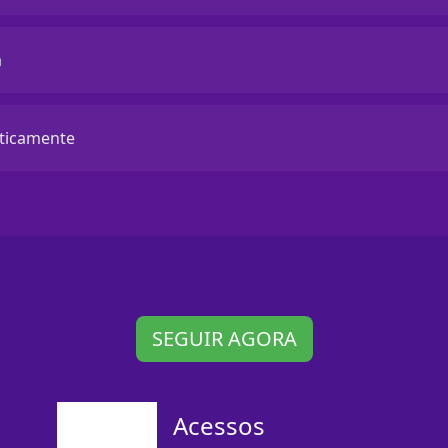
a
aticamente
SEGUIR AGORA
Acessos