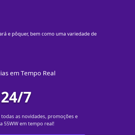
acará e pôquer, bem como uma variedade de
cias em Tempo Real
24/7
e todas as novidades, promoções e
da 55WW em tempo real!