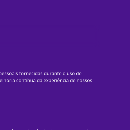
pessoais fornecidas durante o uso de
elhoria contínua da experiência de nossos