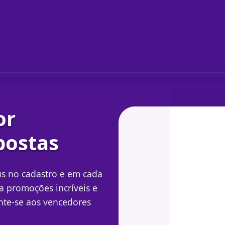
or
postas
s no cadastro e em cada
a promoções incríveis e
unte-se aos vencedores