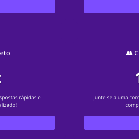
reto
👥 
t
espostas rápidas e
Junte-se a uma com
lizado!
compa
e