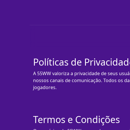
Políticas de Privacida
A 55WW valoriza a privacidade de seus usu
nossos canais de comunicação. Todos os dad
jogadores.
Termos e Condições