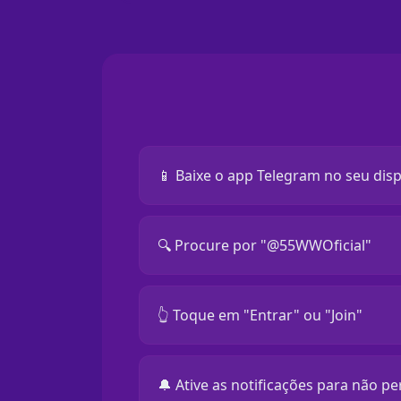
📱 Baixe o app Telegram no seu disp
🔍 Procure por "@55WWOficial"
👆 Toque em "Entrar" ou "Join"
🔔 Ative as notificações para não p