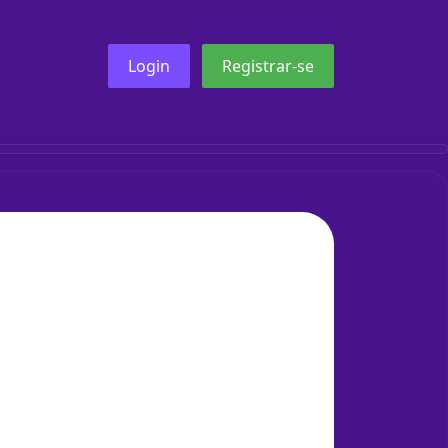
Login
Registrar-se