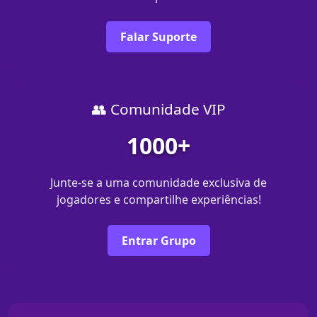
Falar Suporte
👥 Comunidade VIP
1000+
Junte-se a uma comunidade exclusiva de
jogadores e compartilhe experiências!
Entrar Grupo