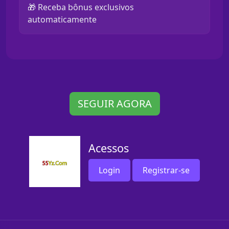
🎁 Receba bônus exclusivos
automaticamente
SEGUIR AGORA
Acessos
Login
Registrar-se