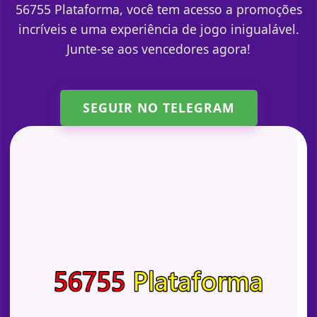
56755 Plataforma, você tem acesso a promoções
incríveis e uma experiência de jogo inigualável.
Junte-se aos vencedores agora!
SEGUIR NO TELEGRAM