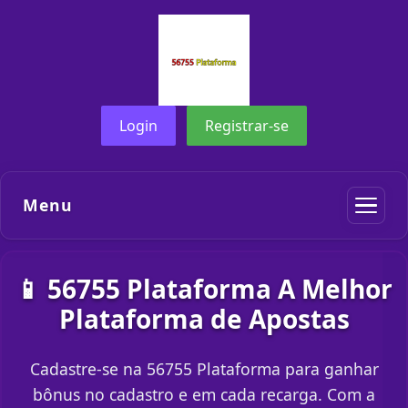
Login
Registrar-se
Menu
📱 56755 Plataforma A Melhor
Plataforma de Apostas
Cadastre-se na 56755 Plataforma para ganhar
bônus no cadastro e em cada recarga. Com a