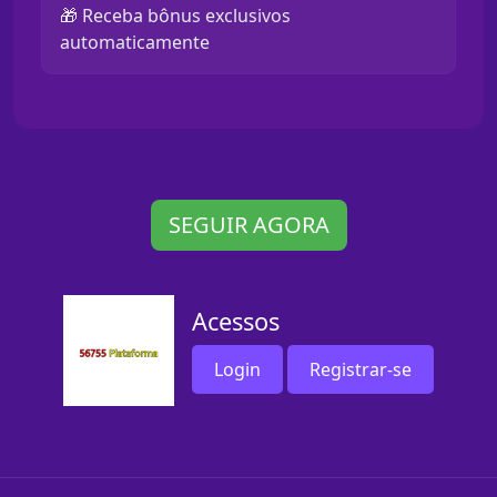
🎁 Receba bônus exclusivos
automaticamente
SEGUIR AGORA
Acessos
Login
Registrar-se