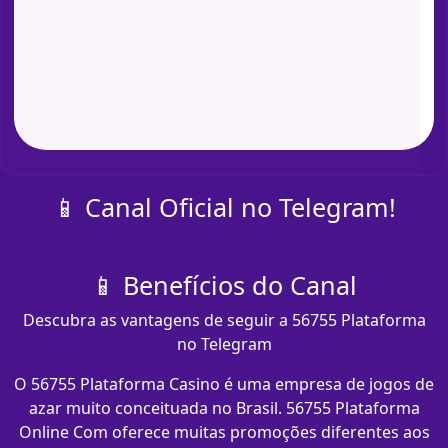
📱 Canal Oficial no Telegram!
📱 Benefícios do Canal
Descubra as vantagens de seguir a 56755 Plataforma
no Telegram
O 56755 Plataforma Casino é uma empresa de jogos de
azar muito conceituada no Brasil. 56755 Plataforma
Online Com oferece muitas promoções diferentes aos