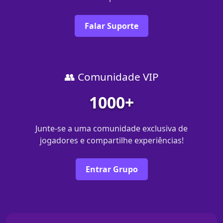
Falar Suporte
👥 Comunidade VIP
1000+
Junte-se a uma comunidade exclusiva de
jogadores e compartilhe experiências!
Entrar Grupo