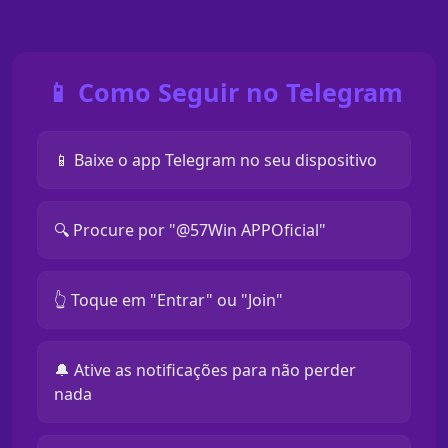
📱 Como Seguir no Telegram
📱 Baixe o app Telegram no seu dispositivo
🔍 Procure por "@57Win APPOficial"
👆 Toque em "Entrar" ou "Join"
🔔 Ative as notificações para não perder
nada