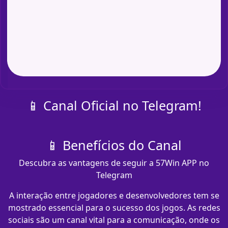
📱 Canal Oficial no Telegram!
📱 Benefícios do Canal
Descubra as vantagens de seguir a 57Win APP no
Telegram
A interação entre jogadores e desenvolvedores tem se
mostrado essencial para o sucesso dos jogos. As redes
sociais são um canal vital para a comunicação, onde os