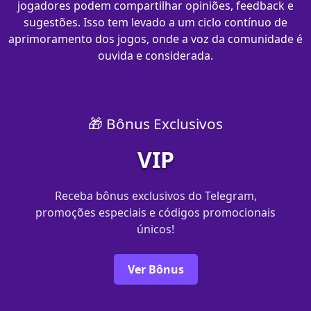
jogadores podem compartilhar opiniões, feedback e
sugestões. Isso tem levado a um ciclo contínuo de
aprimoramento dos jogos, onde a voz da comunidade é
ouvida e considerada.
🎁 Bônus Exclusivos
VIP
Receba bônus exclusivos do Telegram,
promoções especiais e códigos promocionais
únicos!
Ver Bônus