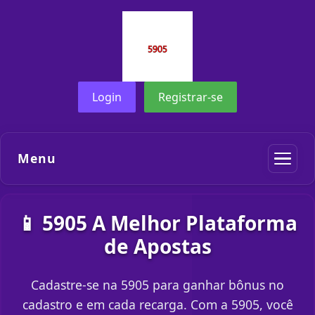
Login
Registrar-se
Menu
📱 5905 A Melhor Plataforma
de Apostas
Cadastre-se na 5905 para ganhar bônus no
cadastro e em cada recarga. Com a 5905, você