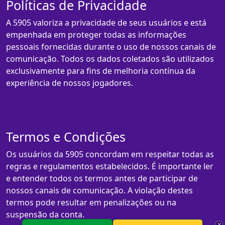
Políticas de Privacidade
A 5905 valoriza a privacidade de seus usuários e está
empenhada em proteger todas as informações
pessoais fornecidas durante o uso de nossos canais de
comunicação. Todos os dados coletados são utilizados
exclusivamente para fins de melhoria contínua da
experiência de nossos jogadores.
Termos e Condições
Os usuários da 5905 concordam em respeitar todas as
regras e regulamentos estabelecidos. É importante ler
e entender todos os termos antes de participar de
nossos canais de comunicação. A violação destes
termos pode resultar em penalizações ou na
suspensão da conta.