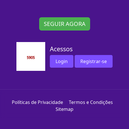
SEGUIR AGORA
Acessos
Login
Registrar-se
Políticas de Privacidade
Termos e Condições
Sitemap