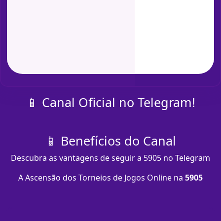
📱 Canal Oficial no Telegram!
📱 Benefícios do Canal
Descubra as vantagens de seguir a 5905 no Telegram
A Ascensão dos Torneios de Jogos Online na
5905