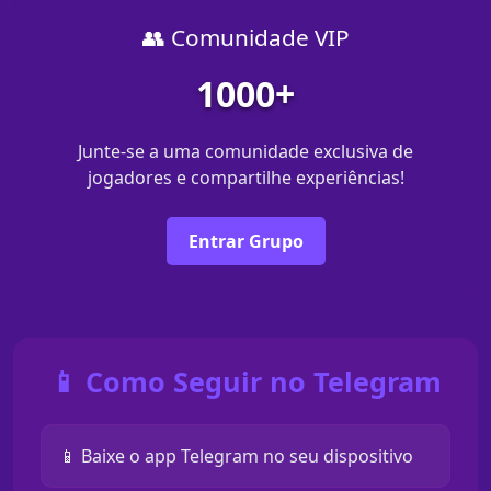
👥 Comunidade VIP
1000+
Junte-se a uma comunidade exclusiva de
jogadores e compartilhe experiências!
Entrar Grupo
📱 Como Seguir no Telegram
📱 Baixe o app Telegram no seu dispositivo