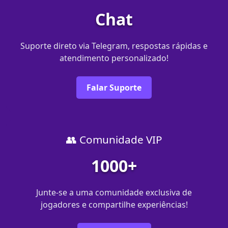
Chat
Suporte direto via Telegram, respostas rápidas e
atendimento personalizado!
Falar Suporte
👥 Comunidade VIP
1000+
Junte-se a uma comunidade exclusiva de
jogadores e compartilhe experiências!