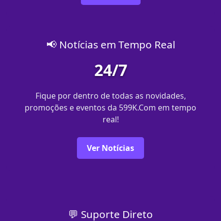
📢 Notícias em Tempo Real
24/7
Fique por dentro de todas as novidades,
promoções e eventos da 599K.Com em tempo
real!
Ver Notícias
💬 Suporte Direto