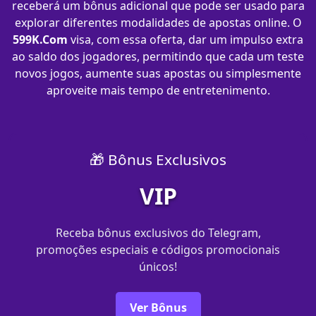
receberá um bônus adicional que pode ser usado para
explorar diferentes modalidades de apostas online. O
599K.Com
visa, com essa oferta, dar um impulso extra
ao saldo dos jogadores, permitindo que cada um teste
novos jogos, aumente suas apostas ou simplesmente
aproveite mais tempo de entretenimento.
🎁 Bônus Exclusivos
VIP
Receba bônus exclusivos do Telegram,
promoções especiais e códigos promocionais
únicos!
Ver Bônus