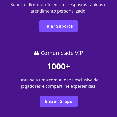
Suporte direto via Telegram, respostas rápidas e
atendimento personalizado!
Falar Suporte
👥 Comunidade VIP
1000+
Junte-se a uma comunidade exclusiva de
jogadores e compartilhe experiências!
Entrar Grupo