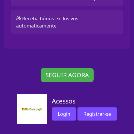
🎁 Receba bônus exclusivos
automaticamente
SEGUIR AGORA
Acessos
Login
Registrar-se