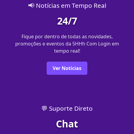
📢 Notícias em Tempo Real
24/7
Fique por dentro de todas as novidades,
promoções e eventos da 5HHh Com Login em
tempo real!
Ver Notícias
💬 Suporte Direto
Chat