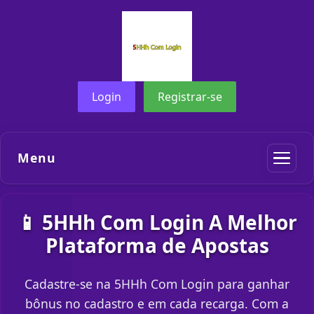
Login
Registrar-se
Menu
📱 5HHh Com Login A Melhor
Plataforma de Apostas
Cadastre-se na 5HHh Com Login para ganhar
bônus no cadastro e em cada recarga. Com a