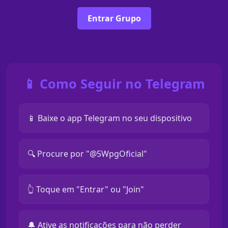
Entrar Grupo
📱 Como Seguir no Telegram
📱 Baixe o app Telegram no seu dispositivo
🔍 Procure por "@5WpgOficial"
👆 Toque em "Entrar" ou "Join"
🔔 Ative as notificações para não perder