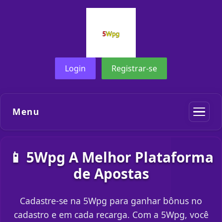
Login
Registrar-se
Menu
📱 5Wpg A Melhor Plataforma
de Apostas
Cadastre-se na 5Wpg para ganhar bônus no
cadastro e em cada recarga. Com a 5Wpg, você