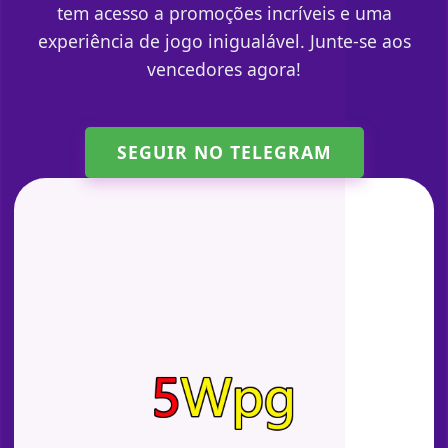
tem acesso a promoções incríveis e uma
experiência de jogo inigualável. Junte-se aos
vencedores agora!
SEGUIR NO TELEGRAM