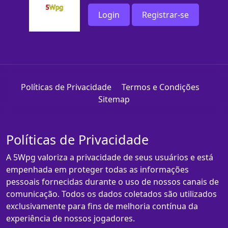
Login
Registrar-se
Políticas de Privacidade
Termos e Condições
Sitemap
Políticas de Privacidade
A 5Wpg valoriza a privacidade de seus usuários e está
empenhada em proteger todas as informações
pessoais fornecidas durante o uso de nossos canais de
comunicação. Todos os dados coletados são utilizados
exclusivamente para fins de melhoria contínua da
experiência de nossos jogadores.