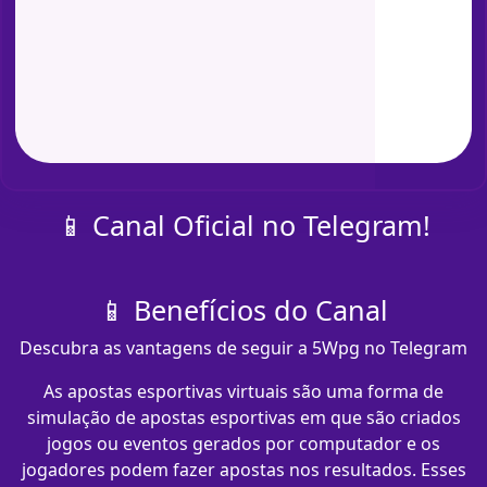
📱 Canal Oficial no Telegram!
📱 Benefícios do Canal
Descubra as vantagens de seguir a 5Wpg no Telegram
As apostas esportivas virtuais são uma forma de
simulação de apostas esportivas em que são criados
jogos ou eventos gerados por computador e os
jogadores podem fazer apostas nos resultados. Esses