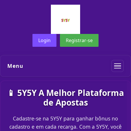
Login
Registrar-se
Menu
📱 5Y5Y A Melhor Plataforma
de Apostas
Cadastre-se na 5Y5Y para ganhar bônus no
cadastro e em cada recarga. Com a 5Y5Y, você