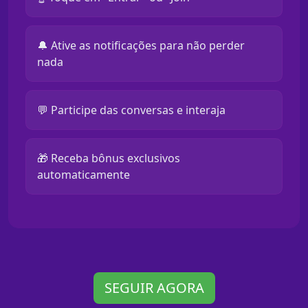
🔔 Ative as notificações para não perder
nada
💬 Participe das conversas e interaja
🎁 Receba bônus exclusivos
automaticamente
SEGUIR AGORA