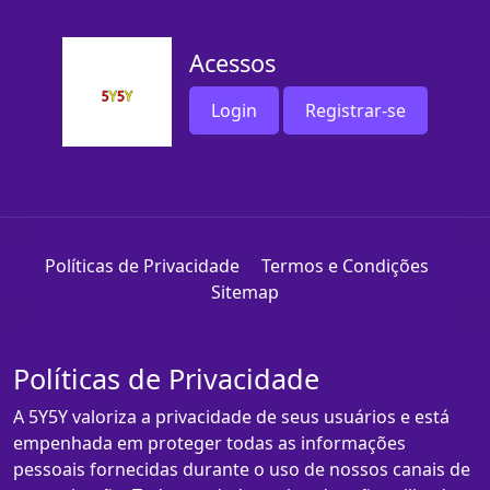
Acessos
Login
Registrar-se
Políticas de Privacidade
Termos e Condições
Sitemap
Políticas de Privacidade
A 5Y5Y valoriza a privacidade de seus usuários e está
empenhada em proteger todas as informações
pessoais fornecidas durante o uso de nossos canais de