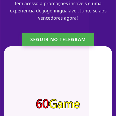
tem acesso a promoções incríveis e uma
experiência de jogo inigualável. Junte-se aos
vencedores agora!
SEGUIR NO TELEGRAM