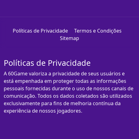
Políticas de Privacidade
Termos e Condições
Sitemap
Políticas de Privacidade
A 60Game valoriza a privacidade de seus usuários e
está empenhada em proteger todas as informações
pessoais fornecidas durante o uso de nossos canais de
comunicação. Todos os dados coletados são utilizados
exclusivamente para fins de melhoria contínua da
experiência de nossos jogadores.