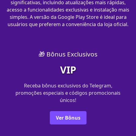
significativas, incluindo atualizações mais rápidas,
acesso a funcionalidades exclusivas e instalação mais
simples. A versão da Google Play Store é ideal para
usuários que preferem a conveniência da loja oficial.
🎁 Bônus Exclusivos
VIP
Receba bônus exclusivos do Telegram,
promoções especiais e códigos promocionais
únicos!
Ver Bônus