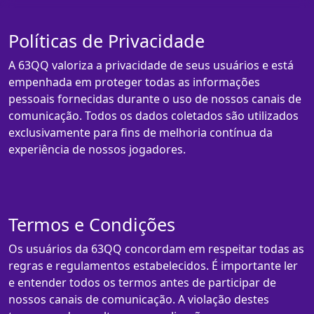
Políticas de Privacidade
A 63QQ valoriza a privacidade de seus usuários e está
empenhada em proteger todas as informações
pessoais fornecidas durante o uso de nossos canais de
comunicação. Todos os dados coletados são utilizados
exclusivamente para fins de melhoria contínua da
experiência de nossos jogadores.
Termos e Condições
Os usuários da 63QQ concordam em respeitar todas as
regras e regulamentos estabelecidos. É importante ler
e entender todos os termos antes de participar de
nossos canais de comunicação. A violação destes