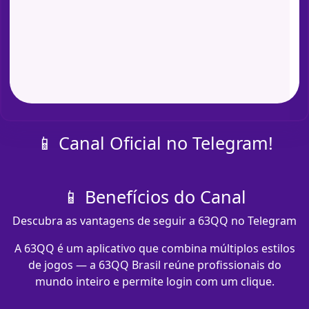
📱 Canal Oficial no Telegram!
📱 Benefícios do Canal
Descubra as vantagens de seguir a 63QQ no Telegram
A 63QQ é um aplicativo que combina múltiplos estilos
de jogos — a 63QQ Brasil reúne profissionais do
mundo inteiro e permite login com um clique.