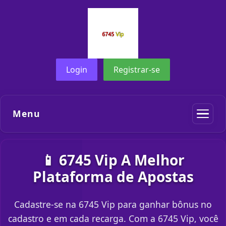
Login
Registrar-se
Menu
📱 6745 Vip A Melhor
Plataforma de Apostas
Cadastre-se na 6745 Vip para ganhar bônus no
cadastro e em cada recarga. Com a 6745 Vip, você