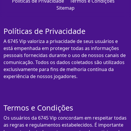
Políticas de Privacidade
Termos e Condições
Sitemap
Políticas de Privacidade
A 6745 Vip valoriza a privacidade de seus usuários e
está empenhada em proteger todas as informações
pessoais fornecidas durante o uso de nossos canais de
comunicação. Todos os dados coletados são utilizados
exclusivamente para fins de melhoria contínua da
experiência de nossos jogadores.
Termos e Condições
Os usuários da 6745 Vip concordam em respeitar todas
as regras e regulamentos estabelecidos. É importante