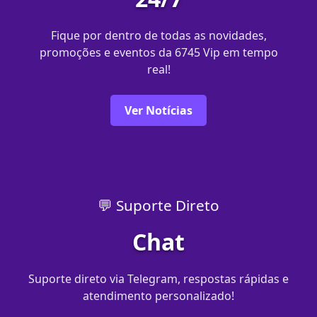
Fique por dentro de todas as novidades,
promoções e eventos da 6745 Vip em tempo
real!
Ver Notícias
💬 Suporte Direto
Chat
Suporte direto via Telegram, respostas rápidas e
atendimento personalizado!