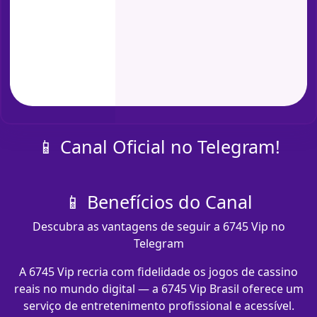
📱 Canal Oficial no Telegram!
📱 Benefícios do Canal
Descubra as vantagens de seguir a 6745 Vip no
Telegram
A 6745 Vip recria com fidelidade os jogos de cassino
reais no mundo digital — a 6745 Vip Brasil oferece um
serviço de entretenimento profissional e acessível.