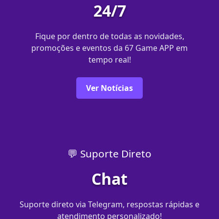
24/7
Fique por dentro de todas as novidades,
promoções e eventos da 67 Game APP em
tempo real!
Ver Notícias
💬 Suporte Direto
Chat
Suporte direto via Telegram, respostas rápidas e
atendimento personalizado!