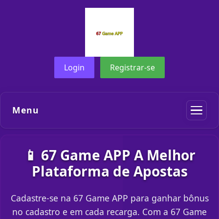
Login
Registrar-se
Menu
📱 67 Game APP A Melhor
Plataforma de Apostas
Cadastre-se na 67 Game APP para ganhar bônus
no cadastro e em cada recarga. Com a 67 Game