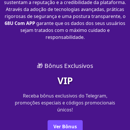
sustentam a reputação e a credibilidade da plataforma.
Através da adoção de tecnologias avançadas, práticas
rigorosas de segurança e uma postura transparente, o
68U Com APP
garante que os dados dos seus usuários
sejam tratados com o máximo cuidado e
responsabilidade.
🎁 Bônus Exclusivos
VIP
Receba bônus exclusivos do Telegram,
promoções especiais e códigos promocionais
únicos!
Ver Bônus