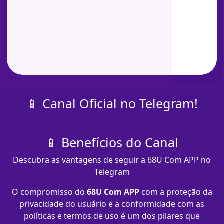
📱 Canal Oficial no Telegram!
📱 Benefícios do Canal
Descubra as vantagens de seguir a 68U Com APP no
Telegram
O compromisso do
68U Com APP
com a proteção da
privacidade do usuário e a conformidade com as
políticas e termos de uso é um dos pilares que