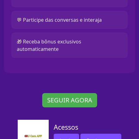
💬 Participe das conversas e interaja
🎁 Receba bônus exclusivos
automaticamente
SEGUIR AGORA
Acessos