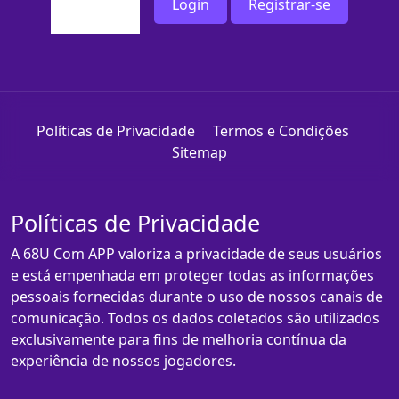
Login
Registrar-se
Políticas de Privacidade
Termos e Condições
Sitemap
Políticas de Privacidade
A 68U Com APP valoriza a privacidade de seus usuários
e está empenhada em proteger todas as informações
pessoais fornecidas durante o uso de nossos canais de
comunicação. Todos os dados coletados são utilizados
exclusivamente para fins de melhoria contínua da
experiência de nossos jogadores.