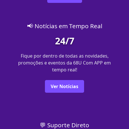
📢 Notícias em Tempo Real
24/7
Fique por dentro de todas as novidades,
promoções e eventos da 68U Com APP em
tempo real!
Ver Notícias
💬 Suporte Direto