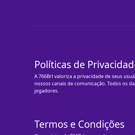
Políticas de Privacida
A 766Brl valoriza a privacidade de seus us
nossos canais de comunicação. Todos os dad
jogadores.
Termos e Condições