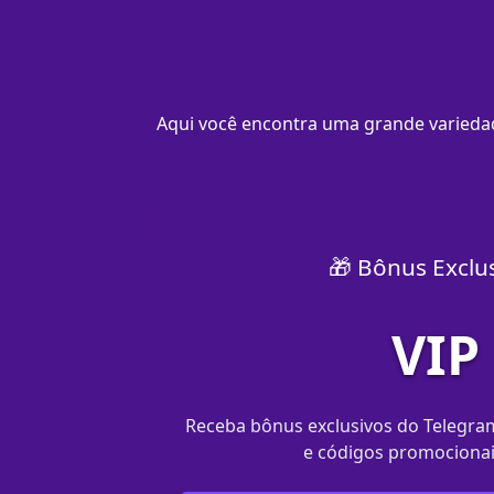
Aqui você encontra uma grande variedade
🎁 Bônus Exclu
VIP
Receba bônus exclusivos do Telegra
e códigos promocionai