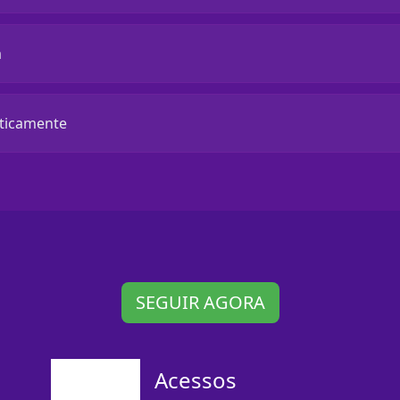
a
aticamente
SEGUIR AGORA
Acessos