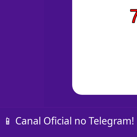
📱 Canal Oficial no Telegram!