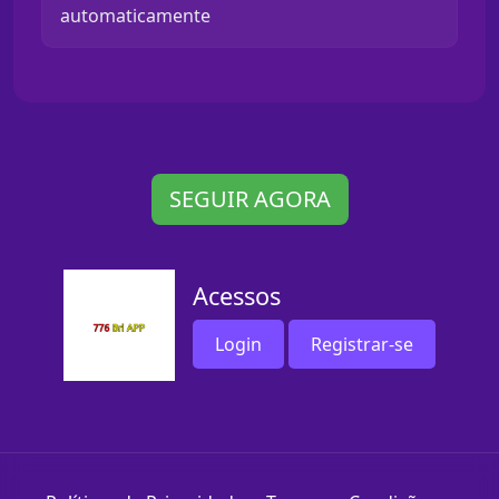
automaticamente
SEGUIR AGORA
Acessos
Login
Registrar-se