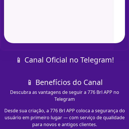
📱 Canal Oficial no Telegram!
📱 Benefícios do Canal
Descubra as vantagens de seguir a 776 Brl APP no
Telegram
Desde sua criação, a 776 Brl APP coloca a segurança do
usuário em primeiro lugar — com serviço de qualidade
para novos e antigos clientes.