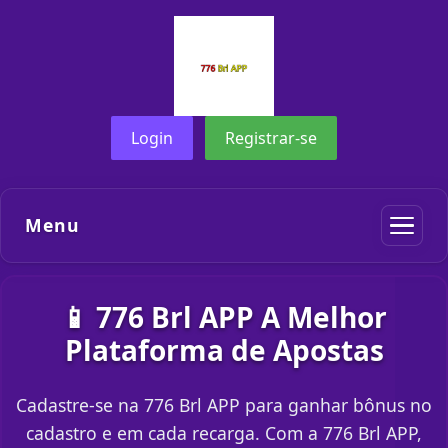
Login
Registrar-se
Menu
📱 776 Brl APP A Melhor
Plataforma de Apostas
Cadastre-se na 776 Brl APP para ganhar bônus no
cadastro e em cada recarga. Com a 776 Brl APP,