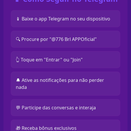
📱 Baixe o app Telegram no seu dispositivo
🔍 Procure por "@776 Brl APPOficial"
👆 Toque em "Entrar" ou "Join"
🔔 Ative as notificações para não perder
nada
💬 Participe das conversas e interaja
🎁 Receba bônus exclusivos