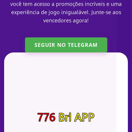
você tem acesso a promoções incríveis e uma
experiência de jogo inigualável. Junte-se aos
vencedores agora!
SEGUIR NO TELEGRAM