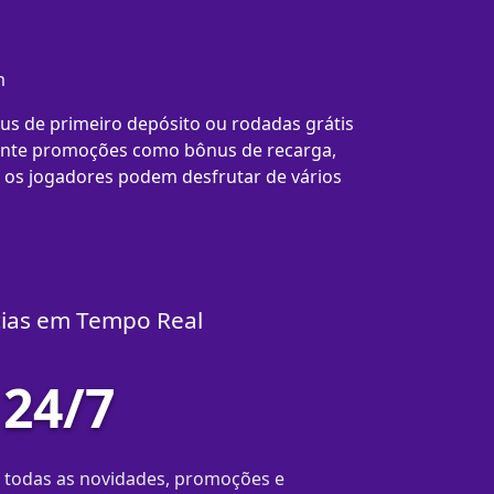
m
us de primeiro depósito ou rodadas grátis
mente promoções como bônus de recarga,
 os jogadores podem desfrutar de vários
cias em Tempo Real
24/7
e todas as novidades, promoções e