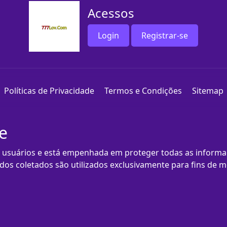
Acessos
Login
Registrar-se
Políticas de Privacidade
Termos e Condições
Sitemap
de
s usuários e está empenhada em proteger todas as informa
os coletados são utilizados exclusivamente para fins de m