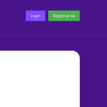
Login
Registrar-se