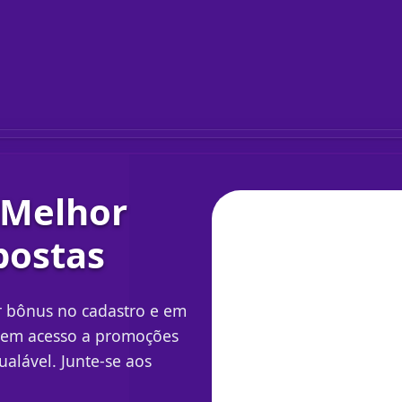
 Melhor
postas
r bônus no cadastro e em
 tem acesso a promoções
ualável. Junte-se aos