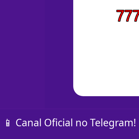
📱 Canal Oficial no Telegram!