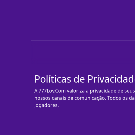
Políticas de Privacida
A 777Lov.Com valoriza a privacidade de seu
nossos canais de comunicação. Todos os dad
jogadores.