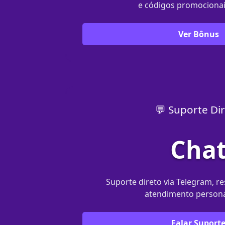
e códigos promocionai
Ver Bônus
💬 Suporte Di
Cha
Suporte direto via Telegram, r
atendimento persona
Falar Suport