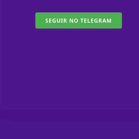
SEGUIR NO TELEGRAM