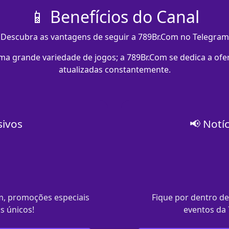
📱 Benefícios do Canal
Descubra as vantagens de seguir a 789Br.Com no Telegram
ma grande variedade de jogos; a 789Br.Com se dedica a of
atualizadas constantemente.
sivos
📢 Notí
m, promoções especiais
Fique por dentro d
s únicos!
eventos da