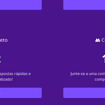
reto
👥 
t
espostas rápidas e
Junte-se a uma com
lizado!
compa
e