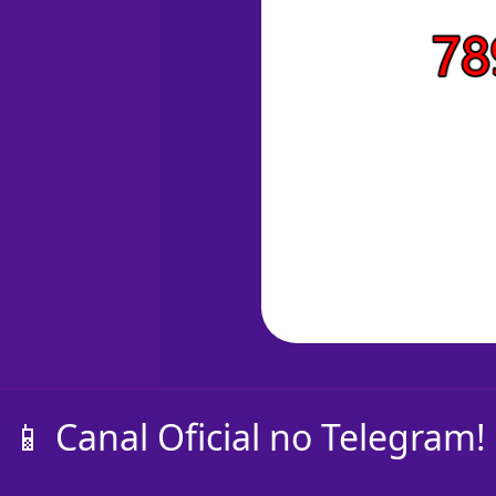
📱 Canal Oficial no Telegram!