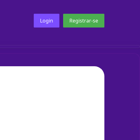
Login
Registrar-se