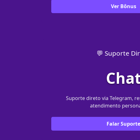
Ver Bônus
💬 Suporte Di
Cha
Suporte direto via Telegram, r
atendimento persona
Falar Suport