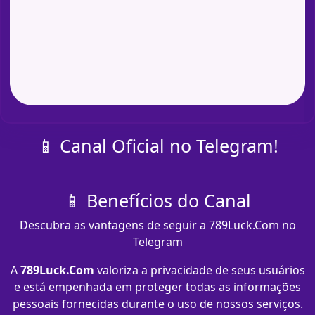
📱 Canal Oficial no Telegram!
📱 Benefícios do Canal
Descubra as vantagens de seguir a 789Luck.Com no
Telegram
A
789Luck.Com
valoriza a privacidade de seus usuários
e está empenhada em proteger todas as informações
pessoais fornecidas durante o uso de nossos serviços.