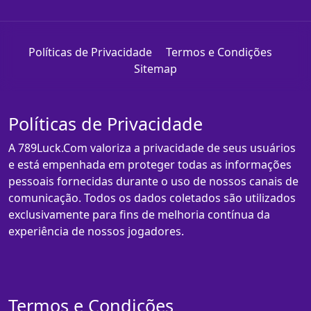
Políticas de Privacidade
Termos e Condições
Sitemap
Políticas de Privacidade
A 789Luck.Com valoriza a privacidade de seus usuários
e está empenhada em proteger todas as informações
pessoais fornecidas durante o uso de nossos canais de
comunicação. Todos os dados coletados são utilizados
exclusivamente para fins de melhoria contínua da
experiência de nossos jogadores.
Termos e Condições