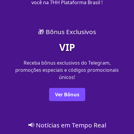
você na 7HH Plataforma Brasil !
🎁 Bônus Exclusivos
VIP
Receba bônus exclusivos do Telegram,
promoções especiais e códigos promocionais
únicos!
Ver Bônus
📢 Notícias em Tempo Real