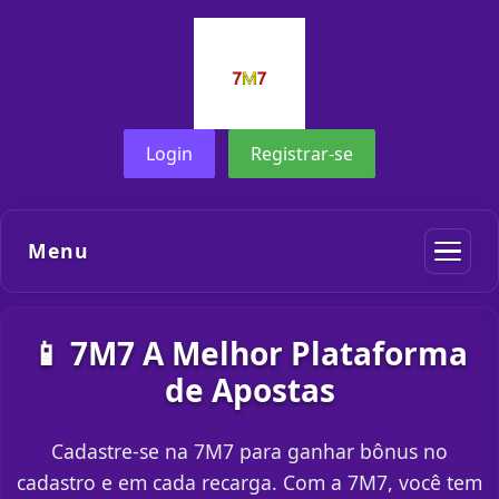
Login
Registrar-se
Menu
📱 7M7 A Melhor Plataforma
de Apostas
Cadastre-se na 7M7 para ganhar bônus no
cadastro e em cada recarga. Com a 7M7, você tem