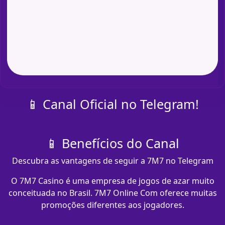
📱 Canal Oficial no Telegram!
📱 Benefícios do Canal
Descubra as vantagens de seguir a 7M7 no Telegram
O 7M7 Casino é uma empresa de jogos de azar muito
conceituada no Brasil. 7M7 Online Com oferece muitas
promoções diferentes aos jogadores.