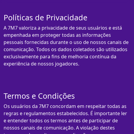
Políticas de Privacidade
A 7M7 valoriza a privacidade de seus usuários e está
empenhada em proteger todas as informações
pessoais fornecidas durante o uso de nossos canais de
comunicação. Todos os dados coletados são utilizados
exclusivamente para fins de melhoria contínua da
experiência de nossos jogadores.
Termos e Condições
Os usuários da 7M7 concordam em respeitar todas as
regras e regulamentos estabelecidos. É importante ler
e entender todos os termos antes de participar de
nossos canais de comunicação. A violação destes