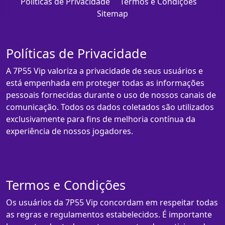
Políticas de Privacidade
Termos e Condições
Sitemap
Políticas de Privacidade
A 7P55 Vip valoriza a privacidade de seus usuários e
está empenhada em proteger todas as informações
pessoais fornecidas durante o uso de nossos canais de
comunicação. Todos os dados coletados são utilizados
exclusivamente para fins de melhoria contínua da
experiência de nossos jogadores.
Termos e Condições
Os usuários da 7P55 Vip concordam em respeitar todas
as regras e regulamentos estabelecidos. É importante