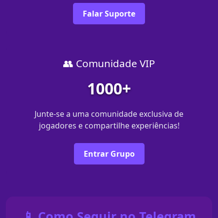
Falar Suporte
👥 Comunidade VIP
1000+
Junte-se a uma comunidade exclusiva de
jogadores e compartilhe experiências!
Entrar Grupo
📱 Como Seguir no Telegram