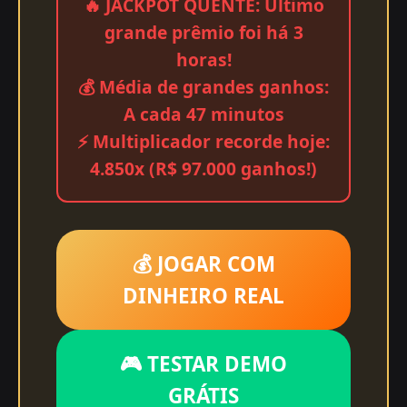
🔥 JACKPOT QUENTE: Último
grande prêmio foi há 3
horas!
💰 Média de grandes ganhos:
A cada 47 minutos
⚡ Multiplicador recorde hoje:
4.850x (R$ 97.000 ganhos!)
💰 JOGAR COM
DINHEIRO REAL
🎮 TESTAR DEMO
GRÁTIS