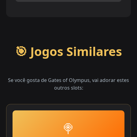
🎯 Jogos Similares
Se você gosta de Gates of Olympus, vai adorar estes
outros slots:
🍭