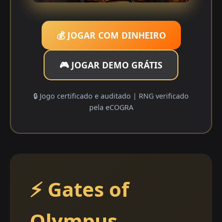
💰 JOGAR COM DINHEIRO
🎮 JOGAR DEMO GRÁTIS
🔒 Jogo certificado e auditado | RNG verificado
pela eCOGRA
⚡ Gates of
Olympus