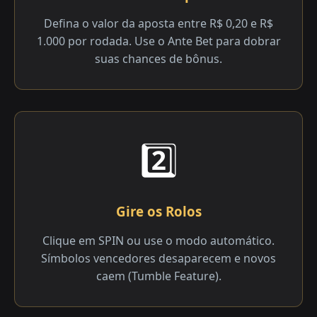
Defina o valor da aposta entre R$ 0,20 e R$
1.000 por rodada. Use o Ante Bet para dobrar
suas chances de bônus.
2️⃣
Gire os Rolos
Clique em SPIN ou use o modo automático.
Símbolos vencedores desaparecem e novos
caem (Tumble Feature).