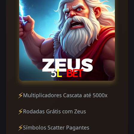
Multiplicadores Cascata até 5000x
Rodadas Grátis com Zeus
Símbolos Scatter Pagantes