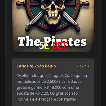
Carlos M. - São Paulo
⭐⭐⭐⭐⭐
"Melhor slot que já joguei! Consegui um
multiplicador de 2.500x nas rodadas
grátis e ganhei R$ 18.000 com uma
aposta de R$ 7,20. Os gráficos são
incríveis e a emoção é constante!"