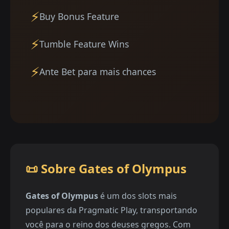
Buy Bonus Feature
Tumble Feature Wins
Ante Bet para mais chances
📜 Sobre Gates of Olympus
Gates of Olympus
é um dos slots mais
populares da Pragmatic Play, transportando
você para o reino dos deuses gregos. Com